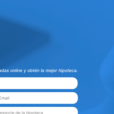
das online y obtén la mejor hipoteca.
Nombre
ail
*
porte
*