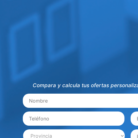
Compara y calcula tus ofertas personaliza
Nombre
Teléfono
*
Em
Provincia
*
im