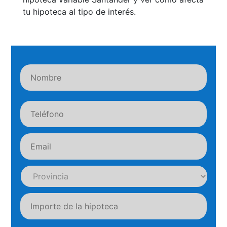
tu hipoteca al tipo de interés.
Nombre
Nomb
Teléfono
*
Email
*
Provincia
*
importe
*