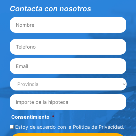
Contacta con nosotros
Nombre
Nom
Teléfono
*
Email
*
Provincia
*
importe
*
Consentimiento
*
Estoy de acuerdo con la
Política de Privacidad
.