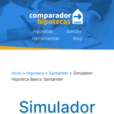
Hipotecas
Bancos
Herramientas
Blog
Inicio
»
Hipoteca
»
Santander
»
Simulador
Hipoteca Banco Santander
Simulador