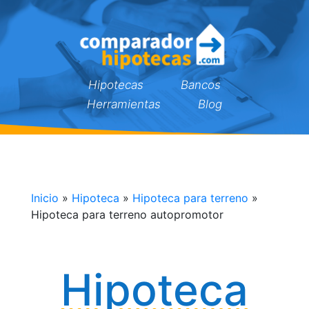
Hipotecas
Bancos
Herramientas
Blog
Inicio
»
Hipoteca
»
Hipoteca para terreno
»
Hipoteca para terreno autopromotor
Hipoteca