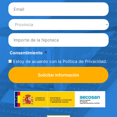
Email
*
Provincia
*
importe
*
Consentimiento
*
Estoy de acuerdo con la
Política de Privacidad
.