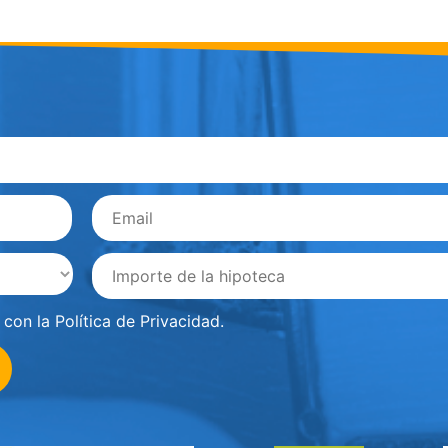
Email
*
importe
*
 con la
Política de Privacidad
.