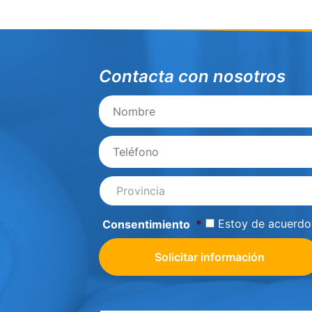
Contacta con nosotros
Nombre
Teléfono
*
Provincia
*
Estoy de acuerdo
Consentimiento
*