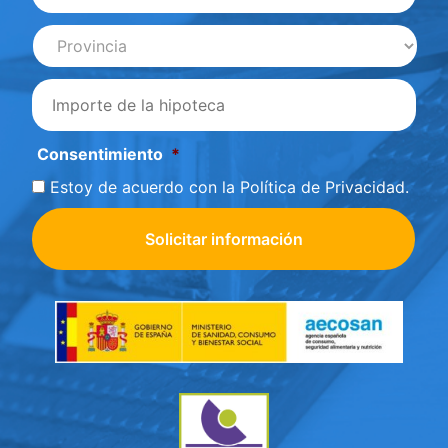
Provincia
*
importe
*
Consentimiento
*
Estoy de acuerdo con la
Política de Privacidad
.