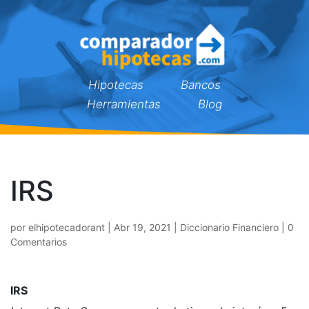
Hipotecas
Bancos
Herramientas
Blog
IRS
por
elhipotecadorant
|
Abr 19, 2021
|
Diccionario Financiero
|
0
Comentarios
IRS